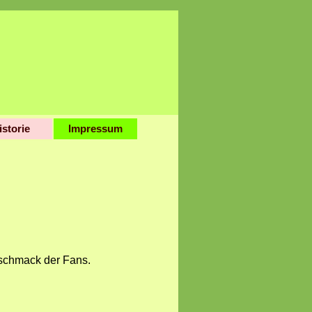
istorie
Impressum
▼
.
eschmack der Fans.