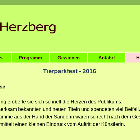
Menü überspringen
es
Programm
Gewinnen
Anfahrt
▼
H
Tierparkfest - 2016
sse
ung eroberte sie sich schnell die Herzen des Publikums.
erksam bekannten und neuen Titeln und spendeten viel Beifall
ogramme aus der Hand der Sängerin waren so recht nach dem G
ittelt einen kleinen Eindruck vom Auftritt der Künstlerin.