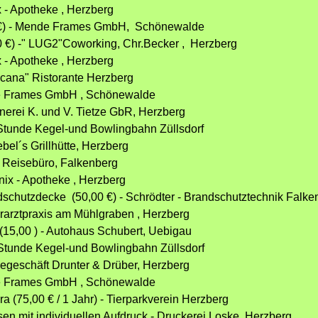
x - Apotheke , Herzberg
0 €) - Mende Frames GmbH, Schönewalde
0 €) -" LUG2"Coworking, Chr.Becker , Herzberg
x - Apotheke , Herzberg
oscana" Ristorante Herzberg
nde Frames GmbH , Schönewalde
tnerei K. und V. Tietze GbR, Herzberg
1 Stunde Kegel-und Bowlingbahn Züllsdorf
bel´s Grillhütte, Herzberg
´s Reisebüro, Falkenberg
nix - Apotheke , Herzberg
schutzdecke (50,00 €) - Schrödter - Brandschutztechnik Falke
ierarztpraxis am Mühlgraben , Herzberg
15,00 ) - Autohaus Schubert, Uebigau
1 Stunde Kegel-und Bowlingbahn Züllsdorf
degeschäft Drunter & Drüber, Herzberg
nde Frames GmbH , Schönewalde
ra (75,00 € / 1 Jahr) - Tierparkverein Herzberg
sen mit individuellen Aufdruck - Druckerei Loske ,Herzberg