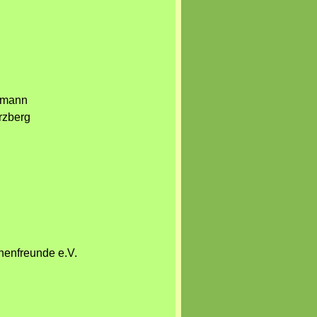
dtmann
erzberg
nenfreunde e.V.