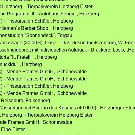
k Herzberg - Tierparkverein Herzberg Elster
che Programm III - Autohaus Fennig , Herzberg
 ) - Friseursalon Schäfer, Herzberg
entleman´s Barber Shop , Herzberg
onnenstudion "Sonnendeck", Torgau
edamassage (30,00 €), Oase – Das Gesundheitszentrum, W. En
sschneidebrett mit individuellen Aufdruck - Druckerei Loske ,H
oria "IL Fratelli" , Herzberg
hnuckidu" , Herzberg
0 €) - Mende Frames GmbH, Schönewalde
0 €) - Mende Frames GmbH, Schönewalde
 ) - Friseursalon Schäfer, Herzberg
0 €) - Mende Frames GmbH, Schönewalde
´s Reisebüro, Falkenberg
Wasserturm mit Blick in den Kosmos (40,00 €) - Herzberger Ster
k Herzberg - Tierparkverein Herzberg Elster
 Mende Frames GmbH , Schönewalde
 Elbe-Elster