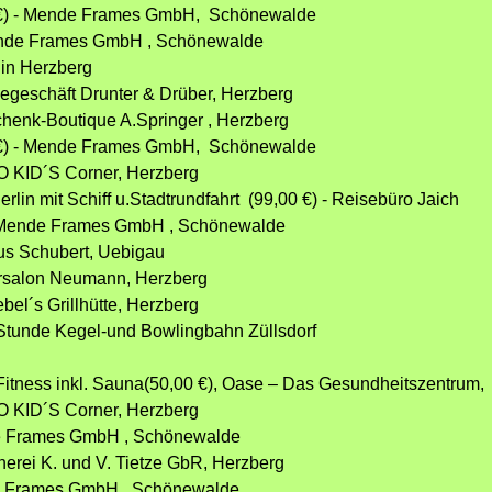
0 €) - Mende Frames GmbH, Schönewalde
 Mende Frames GmbH , Schönewalde
k in Herzberg
degeschäft Drunter & Drüber, Herzberg
chenk-Boutique A.Springer , Herzberg
0 €) - Mende Frames GmbH, Schönewalde
CO KID´S Corner, Herzberg
rlin mit Schiff u.Stadtrundfahrt (99,00 €) - Reisebüro Jaich
 - Mende Frames GmbH , Schönewalde
aus Schubert, Uebigau
eursalon Neumann, Herzberg
bel´s Grillhütte, Herzberg
1 Stunde Kegel-und Bowlingbahn Züllsdorf
Fitness inkl. Sauna(50,00 €), Oase – Das Gesundheitszentrum,
CO KID´S Corner, Herzberg
nde Frames GmbH , Schönewalde
tnerei K. und V. Tietze GbR, Herzberg
nde Frames GmbH , Schönewalde