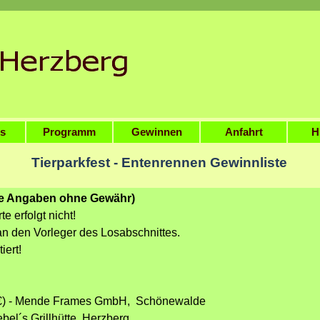
Menü überspringen
es
Programm
Gewinnen
Anfahrt
▼
H
Tierparkfest - Entenrennen Gewinnliste
lle Angaben ohne Gewähr)
 erfolgt nicht!
n den Vorleger des Losabschnittes.
iert!
0 €) - Mende Frames GmbH, Schönewalde
bel´s Grillhütte, Herzberg