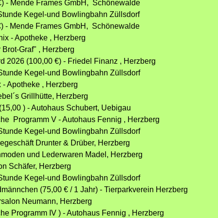
0 €) - Mende Frames GmbH, Schönewalde
1 Stunde Kegel-und Bowlingbahn Züllsdorf
0 €) - Mende Frames GmbH, Schönewalde
nix - Apotheke , Herzberg
 Brot-Graf" , Herzberg
rd 2026 (100,00 €) - Friedel Finanz , Herzberg
1 Stunde Kegel-und Bowlingbahn Züllsdorf
x - Apotheke , Herzberg
bel´s Grillhütte, Herzberg
15,00 ) - Autohaus Schubert, Uebigau
che Programm V - Autohaus Fennig , Herzberg
1 Stunde Kegel-und Bowlingbahn Züllsdorf
degeschäft Drunter & Drüber, Herzberg
huhmoden und Lederwaren Madel, Herzberg
lon Schäfer, Herzberg
1 Stunde Kegel-und Bowlingbahn Züllsdorf
rdmännchen (75,00 € / 1 Jahr) - Tierparkverein Herzberg
eursalon Neumann, Herzberg
che Programm IV ) - Autohaus Fennig , Herzberg