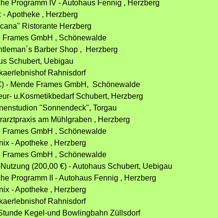
che Programm IV - Autohaus Fennig , Herzberg
x - Apotheke , Herzberg
oscana" Ristorante Herzberg
nde Frames GmbH , Schönewalde
entleman´s Barber Shop , Herzberg
aus Schubert, Uebigau
akaerlebnishof Rahnisdorf
0 €) - Mende Frames GmbH, Schönewalde
seur- u.Kosmetikbedarf Schubert, Herzberg
onnenstudion "Sonnendeck", Torgau
ierarztpraxis am Mühlgraben , Herzberg
nde Frames GmbH , Schönewalde
nix - Apotheke , Herzberg
nde Frames GmbH , Schönewalde
-Nutzung (200,00 €) - Autohaus Schubert, Uebigau
che Programm II - Autohaus Fennig , Herzberg
nix - Apotheke , Herzberg
akaerlebnishof Rahnisdorf
1 Stunde Kegel-und Bowlingbahn Züllsdorf