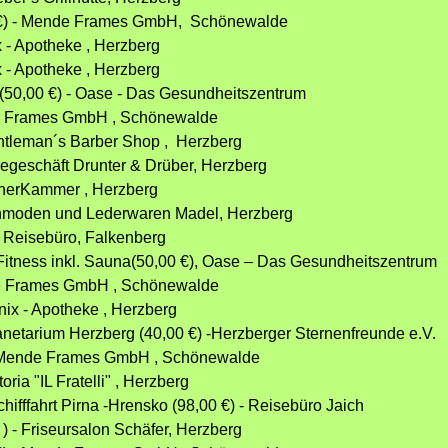
0 €) - Mende Frames GmbH, Schönewalde
x - Apotheke , Herzberg
x - Apotheke , Herzberg
 (50,00 €) - Oase - Das Gesundheitszentrum
nde Frames GmbH , Schönewalde
entleman´s Barber Shop , Herzberg
degeschäft Drunter & Drüber, Herzberg
ücherKammer , Herzberg
huhmoden und Lederwaren Madel, Herzberg
´s Reisebüro, Falkenberg
Fitness inkl. Sauna(50,00 €), Oase – Das Gesundheitszentrum
nde Frames GmbH , Schönewalde
nix - Apotheke , Herzberg
lanetarium Herzberg (40,00 €) -Herzberger Sternenfreunde e.V.
 - Mende Frames GmbH , Schönewalde
oria "IL Fratelli" , Herzberg
hifffahrt Pirna -Hrensko (98,00 €) - Reisebüro Jaich
 ) - Friseursalon Schäfer, Herzberg